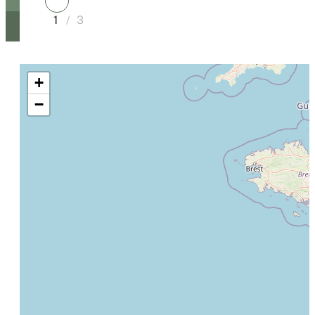
1
/
3
+
−